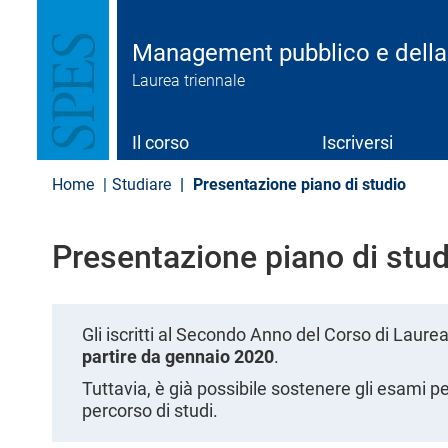
S
a
l
Management pubblico e della
t
Laurea triennale
a
a
l
c
Il corso
Iscriversi
o
n
Home
Studiare
Presentazione piano di studio
t
e
n
Presentazione piano di stud
u
t
o
p
r
Gli iscritti al Secondo Anno del Corso di Lau
i
partire da gennaio 2020
.
n
Tuttavia, è già possibile sostenere gli esami p
c
i
percorso di studi.
p
a