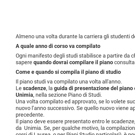
l
e
Almeno una volta durante la carriera gli studenti d
A quale anno di corso va compilato
Ogni manifesto degli studi stabilisce a partire da 
sapere
quando dovrai compilare il piano
consulta
Come e quando si compila il piano di studio
Il piano studi va compilato una volta all'anno.
Le
scadenze
, la
guida di presentazione del piano
Unimia
, nella sezione Piano di Studi.
Una volta compilato ed approvato, se lo volete s
nuovo l’anno successivo. Se quello nuovo viene a
precedente.
Il piano deve essere presentato entro le scadenze, 
da Unimia. Se, per qualche motivo, la compilazion
corsi di Laurea, o per Piani Studio particolari), è p