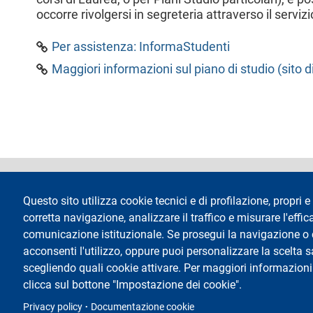
occorre rivolgersi in segreteria attraverso il servi
Per assistenza: InformaStudenti
Maggiori informazioni sul piano di studio (sito d
footer
Dichiarazione di 
Questo sito utilizza cookie tecnici e di profilazione, propri e 
corretta navigazione, analizzare il traffico e misurare l'effica
comunicazione istituzionale. Se prosegui la navigazione o cl
acconsenti l'utilizzo, oppure puoi personalizzare la scelta 
scegliendo quali cookie attivare. Per maggiori informazioni
Testo
Università degli Studi di Milano
Via Festa del Perdono 7 - 20122 Milano
clicca sul bottone "Impostazione dei cookie".
Tel.
+39 02 5032 5032
Posta elettronica certificata
Privacy policy
Documentazione cookie