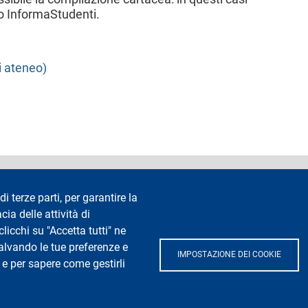
zio InformaStudenti.
i ateneo)
accessibilità
Privacy e cookie
Cookie settings
Note legali
Re
di terze parti, per garantire la
cia delle attività di
Segui La Statale su
icchi su "Accetta tutti" ne
salvando le tue preferenze e
IMPOSTAZIONE DEI COOKIE
 e per sapere come gestirli