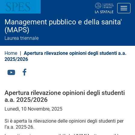
S
a
Toggl
l
t
Management pubblico e della sanita'
a
a
(MAPS)
l
Laurea triennale
c
o
n
Home
Apertura rilevazione opinioni degli studenti a.a.
t
e
2025/2026
n
u
t
Social
o
Menu
p
r
Apertura rilevazione opinioni degli studenti
i
a.a. 2025/2026
n
c
Lunedì, 10 Novembre, 2025
i
p
a
Si è aperta la rilevazione delle opinioni degli studenti per
l
l’a.a. 2025-26.
e