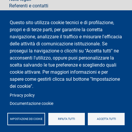
Referenti e contatti
Segui La Statale su
Questo sito utilizza cookie tecnici e di profilazione,
propri e di terze parti, per garantire la corretta
navigazione, analizzare il traffico e misurare l'efficacia
delle attività di comunicazione istituzionale. Se
prosegui la navigazione o clicchi su "Accetta tutti" ne
acconsenti l'utilizzo, oppure puoi personalizzare la
Testo
Università degli Studi di Milano
scelta salvando le tue preferenze e scegliendo quali
Via Festa del Perdono 7 - 20122 Milano
cookie attivare. Per maggiori informazioni e per
Tel.
+39 02 5032 5032
Posta elettronica certificata
sapere come gestirli clicca sul bottone "Impostazione
dei cookie".
Logo
Privacy policy
Documentazione cookie
IMPOSTAZIONE DEI COOKIE
RIFIUTA TUTTI
ACCETTA TUTTI